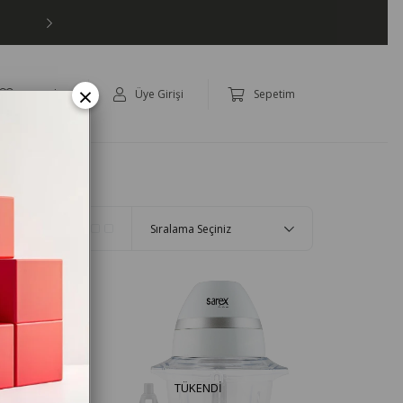
×
Favoriler
Üye Girişi
Sepetim
panya
TÜKENDI