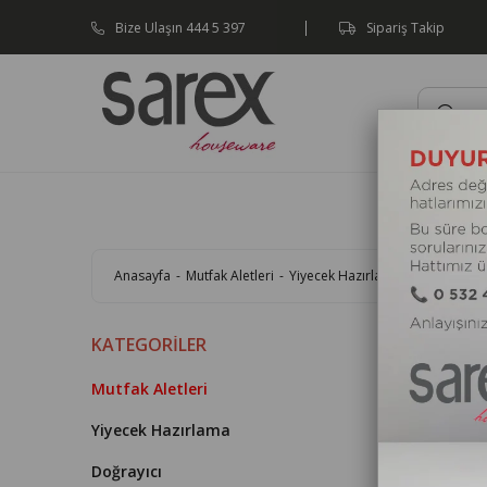
1500 TL ve Üzeri Siparişlerinizde Kargo 
Bize Ulaşın 444 5 397
Sipariş Takip
Mutfak A
Anasayfa
Mutfak Aletleri
Yiyecek Hazırlama
Doğrayıcı
KATEGORILER
Mutfak Aletleri
Yiyecek Hazırlama
Doğrayıcı