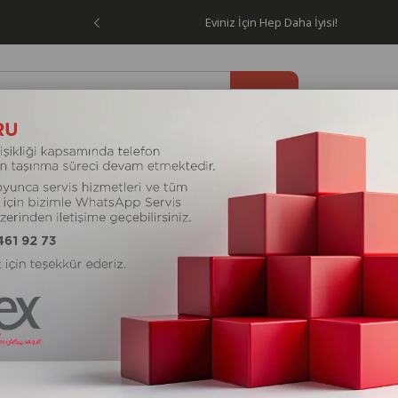
Ücretsiz!
Eviniz İçin Hep Daha İyisi!
letleri
Elektrikli Ev Aletleri
Kişisel Bakım Aletleri
Kam
TÜKENDI
TÜKENDI