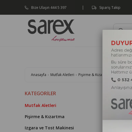
1500 TL ve Üzeri Siparişlerinizde Kargo 
Bize Ulaşın 444 5 397
Sipariş Takip
Mutfak A
Anasayfa
Mutfak Aletleri
Pişirme & Kızartma
Izgara ve 
KATEGORILER
Mutfak Aletleri
Pişirme & Kızartma
Izgara ve Tost Makinesi