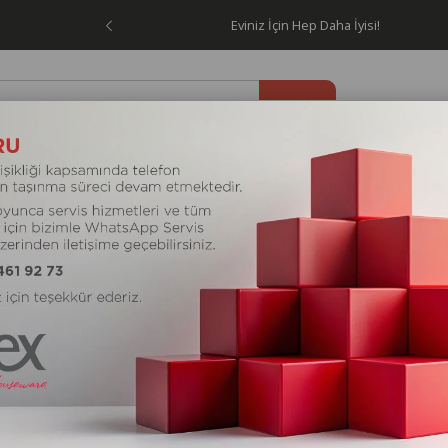
Ücretsiz!
Eviniz İçin Hep Daha İyisi!
letleri
Elektrikli Ev Aletleri
Kişisel Bakım Aletleri
Kam
Tost Makinesi
TÜKENDI
TÜKENDI