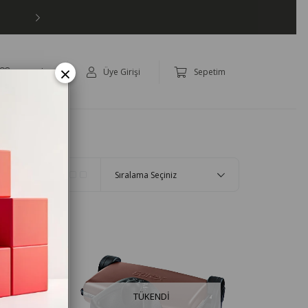
×
Favoriler
Üye Girişi
Sepetim
panya
TÜKENDI