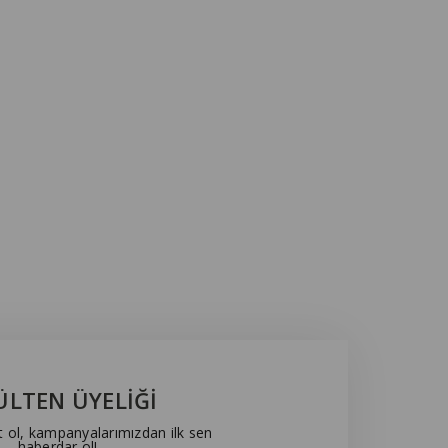
ÜLTEN ÜYELİĞİ
t ol, kampanyalarımızdan ilk sen
haberdar ol!