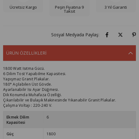
Ücretsiz Kargo
Peşin Fiyatına 9
3 Yıl Garanti
Taksit
Sosyal Medyada Paylaş:
ÜRÜN ÖZELLIKLERI
1800 Watt Isıtma Gücü.
6 Dilim Tost Yapabilme Kapasitesi.
Yapışmaz Granit Plakalar.
180° Açılabilen Üst Gövde.
Ayarlanabilir Isı Ayar Düğmesi.
Dik Konumda Muhafaza Özelliği.
Çıkarılabilir ve Bulaşık Makinesinde Yıkanabilir Granit Plakalar.
Çalışma Voltajı : 220-240 V.
Ekmek Dilim
6
Kapasitesi
Güç
1800