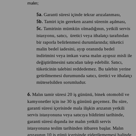
malın;
Garanti süresi içinde tekrar arızalanması,
5a.
Tamiri için gereken azami sürenin aşılması,
5b.
Tamirinin mümkün olmadığının, yetkili servis
5c.
istasyonu, satıcı, üretici veya ithalatçı tarafından
bir raporla belirlenmesi durumlarında; tüketici
malin bedel iadesini, ayıp oranında bedel
indirimini veya imkan varsa malın ayıpsız misli ile
değiştirilmesini satıcıdan talep edebilir. Satıcı,
tüketicinin talebini reddedemez. Bu talebin yerine
getirilmemesi durumunda satıcı, üretici ve ithalatçı
müteselsilden sorumludur.
Malın tamir süresi 20 iş gününü, binek otomobil ve
6.
kamyonetler için ise 30 iş gününü geçemez. Bu süre,
garanti süresi içerisinde mala ilişkin arızanın yetkili
servis istasyonuna veya satıcıya bildirimi tarihinde,
garanti süresi dışında ise malın yetkili servis
istasyonuna teslim tarihinden itibaren başlar. Malın
arızasının 10 iş günü içerisinde giderilememesi halinde