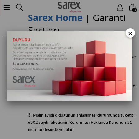
0
Sarex Home
| Garanti
Şartları
×
1.
Garanti süresi, malın teslim tarihinden itibaren başlar ve
3 yıldır.
2.
Malın bütün parçaları dahil olmak üzere tamamı garanti
kapsamındadır.
3.
Malın ayıplı olduğunun anlaşılması durumunda tüketici,
6502 sayılı Tüketicinin Korunması Hakkında Kanunun 11
inci maddesinde yer alan;