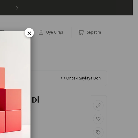
Eviniz İçin Hep Daha İyisi!
×
Favoriler
Üye Girişi
Sepetim
panya
< < Önceki Sayfaya Dön
ERLA MİDİ
MI