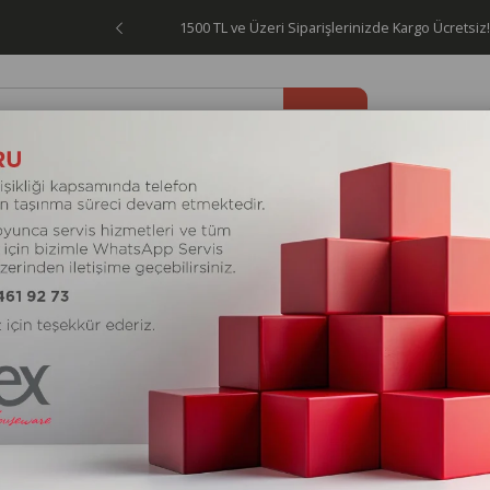
1500 TL ve Üzeri Siparişlerinizde Kargo Ücretsiz!
letleri
Elektrikli Ev Aletleri
Kişisel Bakım Aletleri
Kam
 ÇAYDANLIKTAKIMI
KORKMAZ A027 P
ÇAYDANLIKTAKI
₺0,00