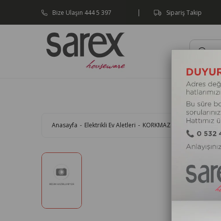
Bize Ulaşın 444 5 397
Sipariş Takip
Mutfak A
Anasayfa
Elektrikli Ev Aletleri
KORKMAZ A027 PERLA MİDİ