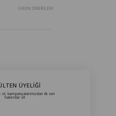
ÜRÜN ÖNERILERI
ÜLTEN ÜYELİĞİ
t ol, kampanyalarımızdan ilk sen
haberdar ol!