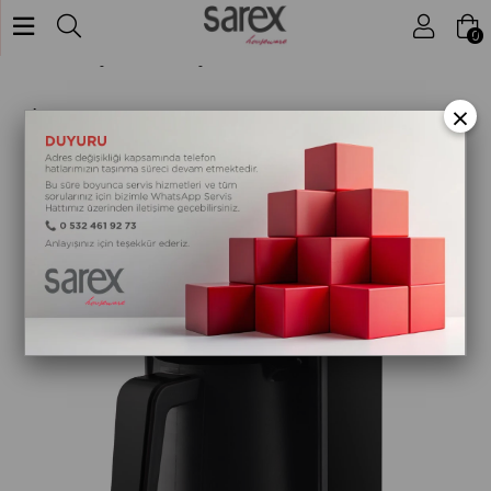
Mutfak Aletleri
İçecek Hazırlama
0
Anasayfa
SR-3150 COFFY TÜRK KAHVESİ MAKİNESİ SİYAH
×