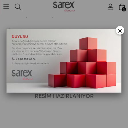
Mutfak Aletleri
Pişirme & Kızartma
0
Anasayfa
TAC TİTAN GRANIT BALIK TAVASI 34 CM
×