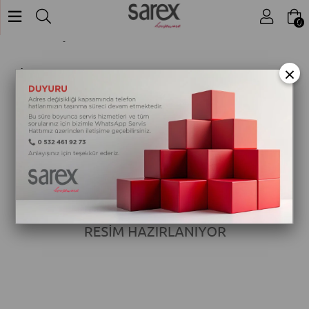
Elektrikli Ev Aletleri
0
Anasayfa
TANER 1702 BÜYÜK BOY IZGARA (MEGA) - STANDART
×